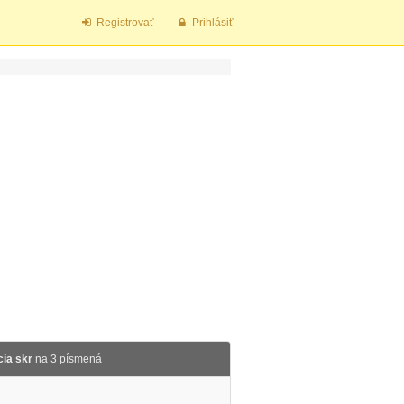
Registrovať
Prihlásiť
ia skr
na 3 písmená