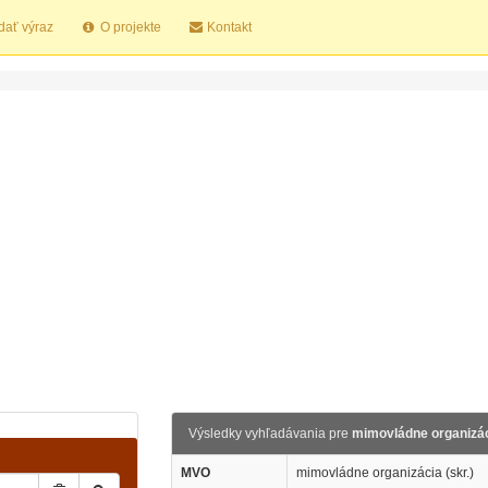
dať výraz
O projekte
Kontakt
Výsledky vyhľadávania pre
mimovládne organizác
MVO
mimovládne organizácia (skr.)