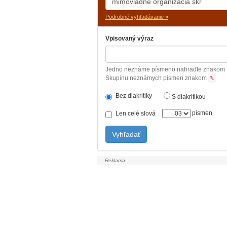
Podrobné vyhľadávanie »
Vpisovaný výraz
Jedno neznáme písmeno nahraďte znakom
Skupinu neznámych písmen znakom
%
Bez diakritiky
S diakritikou
písmen
Len celé slová
Vyhľadať