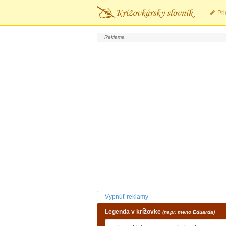
Pri
Vypnúť reklamy
Legenda v krížovke
(napr. meno Eduarda)