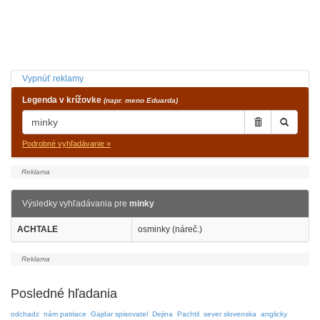
Vypnúť reklamy
Legenda v krížovke
(napr. meno Eduarda)
Podrobné vyhľadávanie »
Výsledky vyhľadávania pre
minky
ACHTALE
osminky (náreč.)
Posledné hľadania
odchadz
nám patriace
Gajdar spisovatel
Dejina
Pachtil
sever slovenska
anglicky