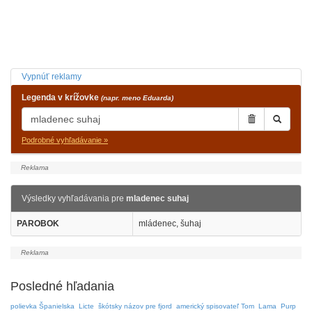
Vypnúť reklamy
Legenda v krížovke
(napr. meno Eduarda)
Podrobné vyhľadávanie »
Výsledky vyhľadávania pre
mladenec suhaj
PAROBOK
mládenec, šuhaj
Posledné hľadania
polievka Španielska
Licte
škótsky názov pre fjord
americký spisovateľ Tom
Lama
Purp