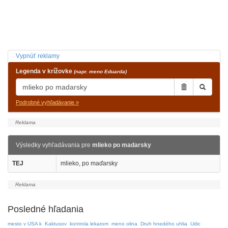
Vypnúť reklamy
Legenda v krížovke
(napr. meno Eduarda)
Podrobné vyhľadávanie »
Výsledky vyhľadávania pre
mlieko po madarsky
TEJ
mlieko, po maďarsky
Posledné hľadania
mesto v USA k
Kaktusov
kontrola lekarom
meno olina
Druh hnedého uhlia
Udic