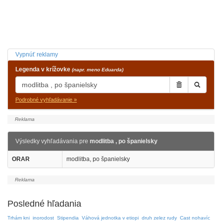
Vypnúť reklamy
Legenda v krížovke
(napr. meno Eduarda)
Podrobné vyhľadávanie »
Výsledky vyhľadávania pre
modlitba , po španielsky
ORAR
modlitba, po španielsky
Posledné hľadania
Trhám kni
inorodost
Stipendia
Váhová jednotka v etiopi
druh zelez rudy
Cast nohavíc