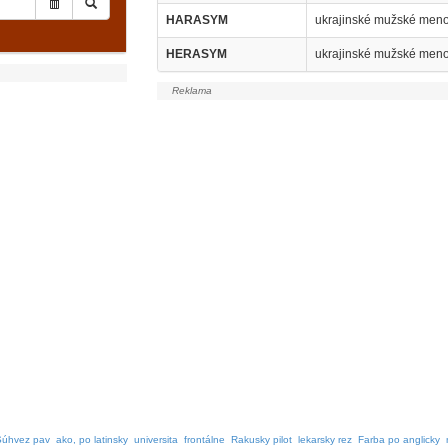
HARASYM
ukrajinské mužské meno
HERASYM
ukrajinské mužské meno
Súhvez pav
ako, po latinsky
universita
frontálne
Rakusky pilot
lekarsky rez
Farba po anglicky