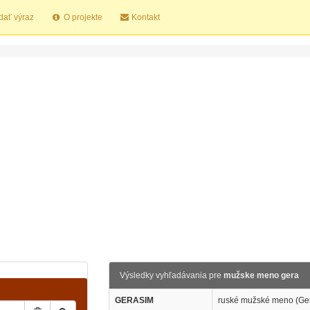
dať výraz
O projekte
Kontakt
Výsledky vyhľadávania pre
mužske meno gera
GERASIM
ruské mužské meno (Ge