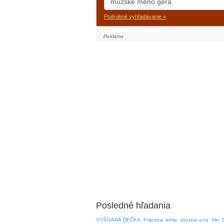
Podrobné vyhľadávanie »
Posledné hľadania
VYŠÍVANÁ DEČKA
Prijemca
krhla
zbozna ucta
Skr. 