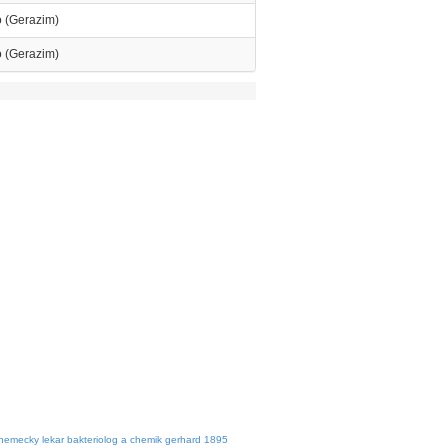
 (Gerazim)
 (Gerazim)
nemecky lekar bakteriolog a chemik gerhard 1895