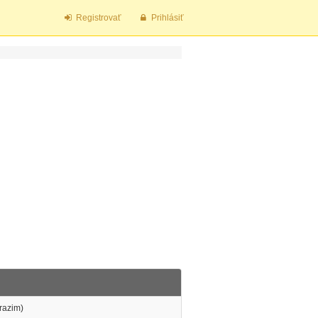
Registrovať
Prihlásiť
razim)