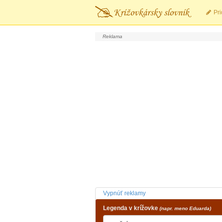
Pri
Vypnúť reklamy
Legenda v krížovke
(napr. meno Eduarda)