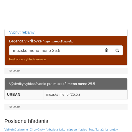
Vypnúť reklamy
Legenda v krížovke
(napr. meno Eduarda)
Podrobné vyhľadávanie »
Výsledky vyhľadávania pre
muzské meno meno 25.5
URBAN
mužské meno (25.5.)
Posledné hľadania
Viditeľné ziarenie
Chorvátsky futbalista jerko
stlpove hlavice
Mpz Tanzánia
prejav