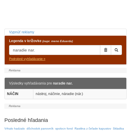
Vypnúť reklamy
Legenda v krížovke
(napr. meno Eduarda)
Podrobné vyhľadávanie »
Výsledky vyhľadávania pre
naradie nar.
NÁČIN
nástroj, náčinie, náradie (nár.)
Posledné hľadania
Vrhalo hadzalo
dôchodok panovník
spolocn fond
Rastlina z čeľade kapustov
Skladba