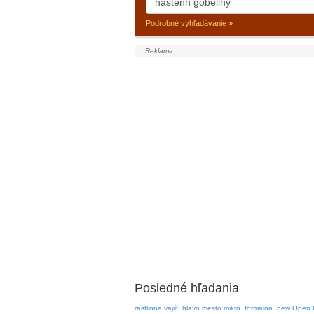
Podrobné vyhľadávanie »
Posledné hľadania
rastlinne vajič
hlavn mesto mikro
formálna
new Open 