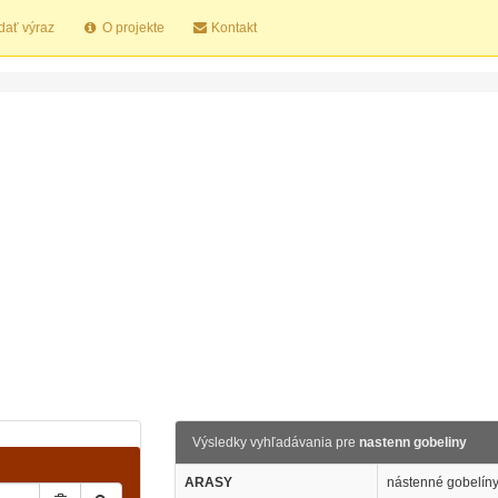
dať výraz
O projekte
Kontakt
Výsledky vyhľadávania pre
nastenn gobeliny
ARASY
nástenné gobelín