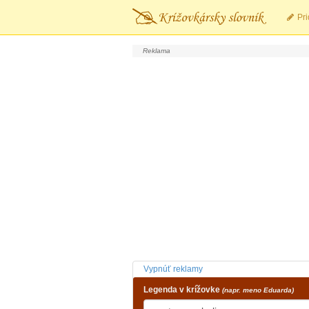
Pri
Vypnúť reklamy
Legenda v krížovke
(napr. meno Eduarda)