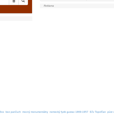
Box
bez pančuch
mocný monumentálny
nemecký fyzik gustav 1869-1957
Ečv Topoľčan
púst 