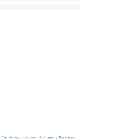
v Cile
zliatina ortuti a kovu
Druh anteny
Eur siet pre