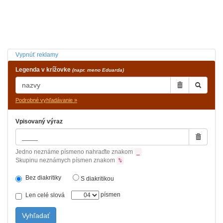
Vypnúť reklamy
Legenda v krížovke
(napr. meno Eduarda)
Podrobné vyhľadávanie »
Vpisovaný výraz
Jedno neznáme písmeno nahraďte znakom
_
Skupinu neznámych písmen znakom
%
Bez diakritiky
S diakritikou
písmen
Len celé slová
Vyhľadať