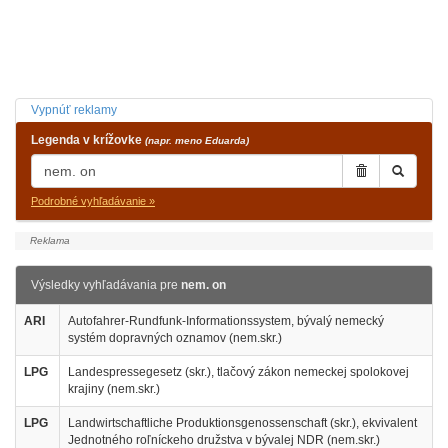
Vypnúť reklamy
Legenda v krížovke
(napr. meno Eduarda)
Podrobné vyhľadávanie »
Výsledky vyhľadávania pre
nem. on
ARI
Autofahrer-Rundfunk-Informationssystem, bývalý nemecký
systém dopravných oznamov (nem.skr.)
LPG
Landespressegesetz (skr.), tlačový zákon nemeckej spolokovej
krajiny (nem.skr.)
LPG
Landwirtschaftliche Produktionsgenossenschaft (skr.), ekvivalent
Jednotného roľníckeho družstva v bývalej NDR (nem.skr.)