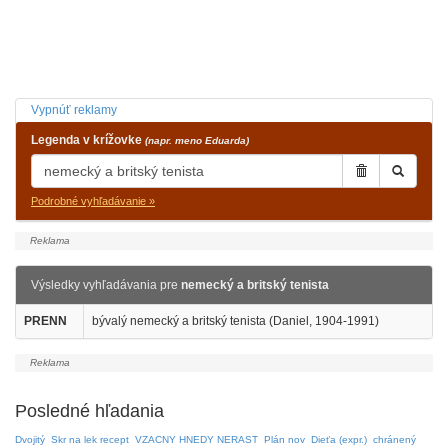
Vypnúť reklamy
Legenda v krížovke
(napr. meno Eduarda)
Podrobné vyhľadávanie »
Výsledky vyhľadávania pre
nemecký a britský tenista
PRENN
bývalý nemecký a britský tenista (Daniel, 1904-1991)
Posledné hľadania
Dvojitý
Skr na lek recept
VZACNY HNEDY NERAST
Plán nov
Dieťa (expr.)
chránený