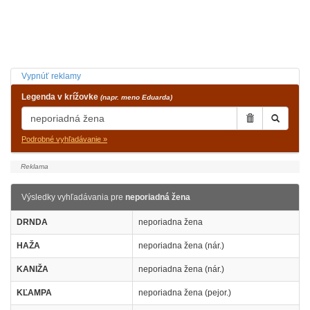
Vypnúť reklamy
Legenda v krížovke
(napr. meno Eduarda)
Podrobné vyhľadávanie »
Výsledky vyhľadávania pre
neporiadná žena
DRNDA
neporiadna žena
HAŽA
neporiadna žena (nár.)
KANIŽA
neporiadna žena (nár.)
KĽAMPA
neporiadna žena (pejor.)