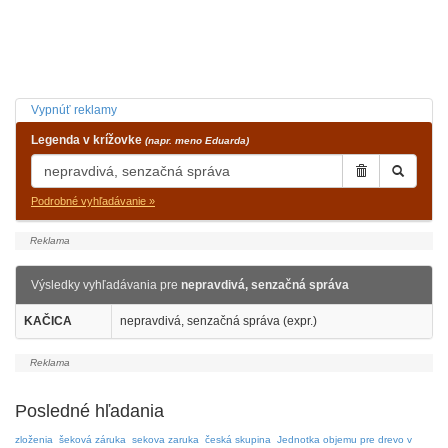
Vypnúť reklamy
Legenda v krížovke
(napr. meno Eduarda)
Podrobné vyhľadávanie »
Výsledky vyhľadávania pre
nepravdivá, senzačná správa
KAČICA
nepravdivá, senzačná správa (expr.)
Posledné hľadania
zloženia
šeková záruka
sekova zaruka
česká skupina
Jednotka objemu pre drevo v