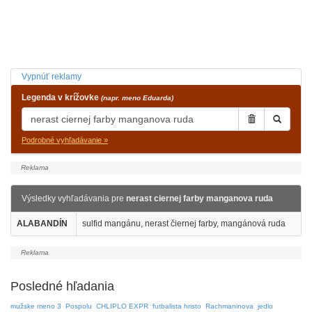
Vypnúť reklamy
Legenda v krížovke
(napr. meno Eduarda)
Podrobné vyhľadávanie »
Výsledky vyhľadávania pre
nerast ciernej farby manganova ruda
ALABANDÍN
sulfid mangánu, nerast čiernej farby, mangánová ruda
Posledné hľadania
mužske meno 3
Pospolu
CHLIPLO EXPR
futbalista hristo
Rachmaninova
jedlo