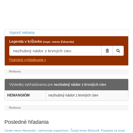
Vypnúť reklamy
Legenda v krížovke
(napr. meno Eduarda)
Podrobné vyhľadávanie »
Výsledky vyhľadávania pre
nezhubný nádor z krvných ciev
HEMANGIÓM
nezhubný nádor z krvných ciev
Posledné hľadania
Ceske meno Alexander
nahnevala expresívne
Český herec Bohumil
Poplatok za tovar