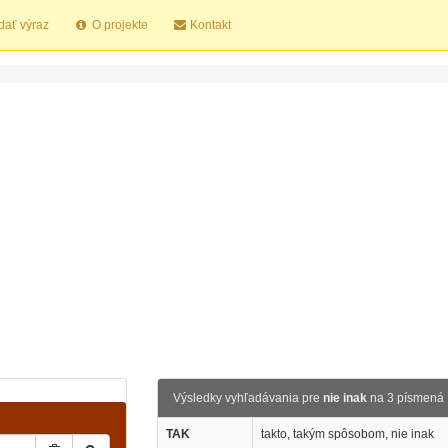
dať výraz
O projekte
Kontakt
Výsledky vyhľadávania pre
nie inak
na 3 písmená
TAK
takto, takým spôsobom, nie inak