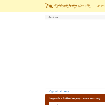
Pri
Vypnúť reklamy
Legenda v krížovke
(napr. meno Eduarda)