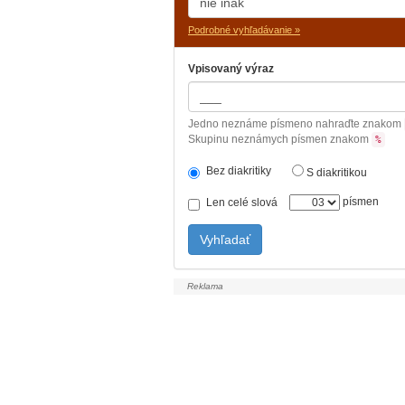
Podrobné vyhľadávanie »
Vpisovaný výraz
Jedno neznáme písmeno nahraďte znakom
Skupinu neznámych písmen znakom
%
Bez diakritiky
S diakritikou
písmen
Len celé slová
Vyhľadať