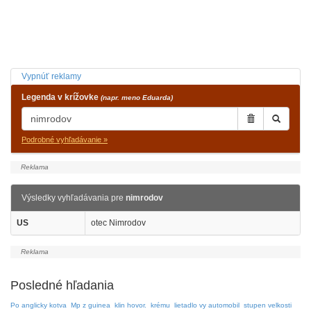
Vypnúť reklamy
Legenda v krížovke
(napr. meno Eduarda)
Podrobné vyhľadávanie »
Výsledky vyhľadávania pre
nimrodov
US
otec Nimrodov
Posledné hľadania
Po anglicky kotva
Mp z guinea
klin hovor.
krému
lietadlo vy automobil
stupen velkosti