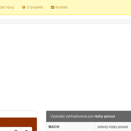
dať výraz
O projekte
Kontakt
Výsledky vyhľadávania pre
nizky porast
MACH
zelený nízky porast