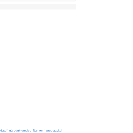
ladateľ, národný umelec
Námorní
predstaviteľ