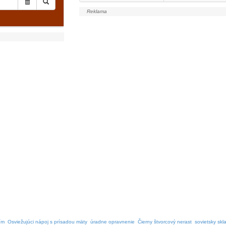
ím
Osviežujúci nápoj s prísadou mäty
úradne opravnenie
Čierny štvorcový nerast
sovietsky sk