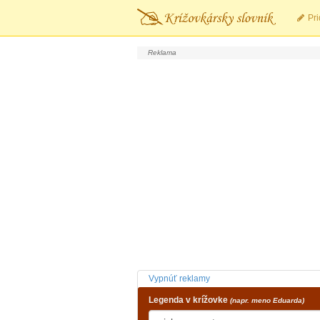
Pri
Vypnúť reklamy
Legenda v krížovke
(napr. meno Eduarda)