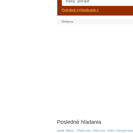
Podrobné vyhľadávanie »
Posledné hľadania
starik
šikmo ,
Plače bás
Orba hov
Vták s čiernym per