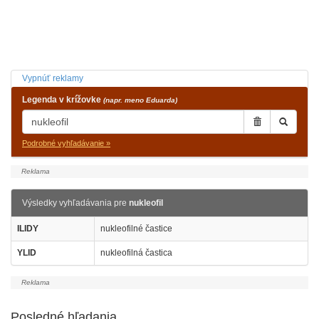
Vypnúť reklamy
Legenda v krížovke
(napr. meno Eduarda)
Podrobné vyhľadávanie »
Výsledky vyhľadávania pre
nukleofil
ILIDY
nukleofilné častice
YLID
nukleofilná častica
Posledné hľadania