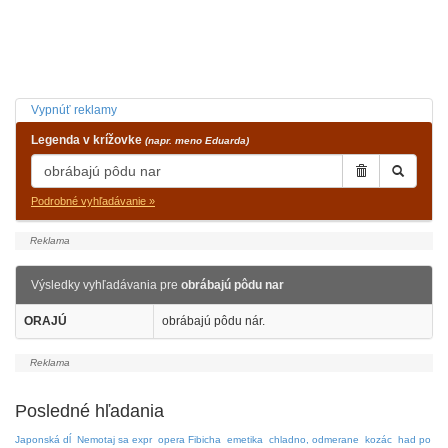
Vypnúť reklamy
Legenda v krížovke
(napr. meno Eduarda)
Podrobné vyhľadávanie »
Výsledky vyhľadávania pre
obrábajú pôdu nar
ORAJÚ
obrábajú pôdu nár.
Posledné hľadania
Japonská dĺ
Nemotaj sa expr
opera Fibicha
emetika
chladno, odmerane
kozác
had po