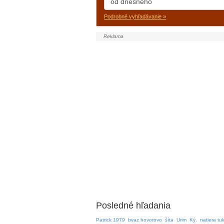
Podrobné vyhľadávanie »
Posledné hľadania
Patrick 1979
bvaz hovorovo
šíta
Urim
Ký.
natiera t