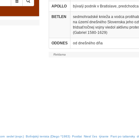
APOLLO
bývalý podnik v Bratislave, predchodc
BETLEN
sedmohradské knieža a vodca protiha
na území dnešného Slovenska jeho ozb
tridsaťročnej vojny viedol aktívnu prot
(Gabriel 1580-1629)
ODDNES
od dnešného dňa
ukom
sedel (expr.)
Bolívijský tenista (Diego *1983)
Postlat
Niesť čes
týranie
Pani po taliansky
d