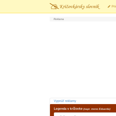
Pri
Vypnúť reklamy
Legenda v krížovke
(napr. meno Eduarda)