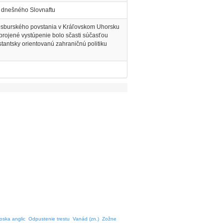
a dnešného Slovnaftu
bsburského povstania v Kráľovskom Uhorsku
rojené vystúpenie bolo sčasti súčasťou
estantsky orientovanú zahraničnú politiku
oska anglic
Odpustenie trestu
Vanád (zn.)
Zožne