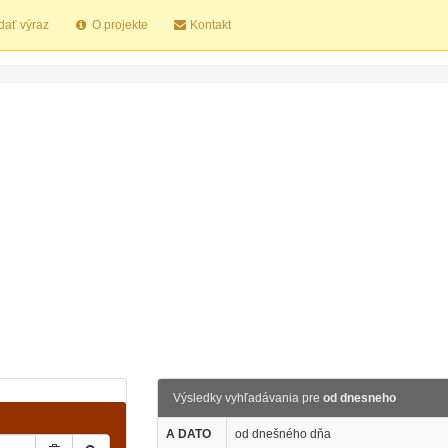
dať výraz
O projekte
Kontakt
Výsledky vyhľadávania pre
od dnesneho
A DATO
od dnešného dňa