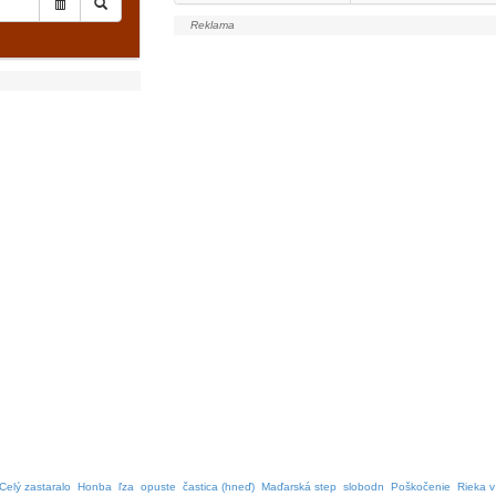
Celý zastaralo
Honba
ľza
opuste
častica (hneď)
Maďarská step
slobodn
Poškočenie
Rieka v