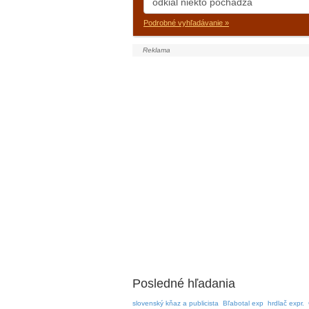
Podrobné vyhľadávanie »
Posledné hľadania
slovenský kňaz a publicista
Bľabotal exp
hrdlač expr.