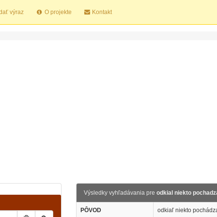
dať výraz
O projekte
Kontakt
Výsledky vyhľadávania pre
odkial niekto pochadz
PÔVOD
odkiaľ niekto pochádz