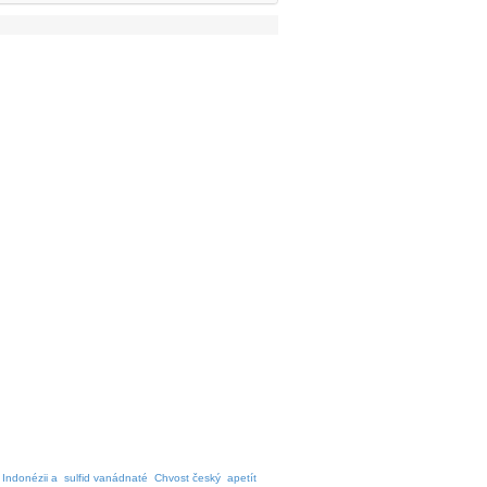
 Indonézii a
sulfid vanádnaté
Chvost český
apetít