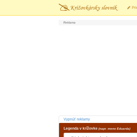
Pri
Vypnúť reklamy
Legenda v krížovke
(napr. meno Eduarda)