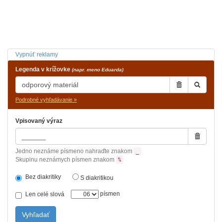
Vypnúť reklamy
Legenda v krížovke
(napr. meno Eduarda)
Podrobné vyhľadávanie »
Vpisovaný výraz
Jedno neznáme písmeno nahraďte znakom
_
Skupinu neznámych písmen znakom
%
Bez diakritiky
S diakritikou
písmen
Len celé slová
Vyhľadať