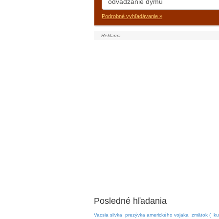
Podrobné vyhľadávanie »
Posledné hľadania
Vacsia slivka
prezývka amerického vojaka
zmätok (
ku