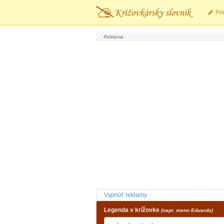
Pri
Vypnúť reklamy
Legenda v krížovke
(napr. meno Eduarda)