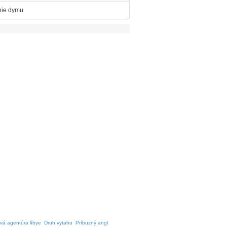
nie dymu
vá agentúra líbye
Druh vytahu
Príbuzný angl