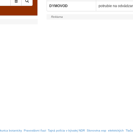
DYMOVOD
potrubie na odvádza
kurica botanicky
Pravoslávni ňazi
Tajná polícia v bývalej NDR
Slonovina esp
elektrických
Tlačo