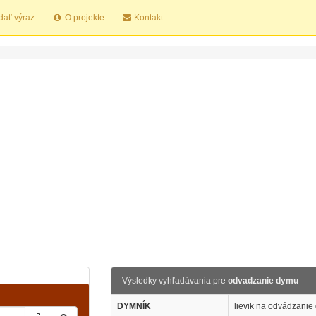
dať výraz
O projekte
Kontakt
Výsledky vyhľadávania pre
odvadzanie dymu
DYMNÍK
lievik na odvádzanie