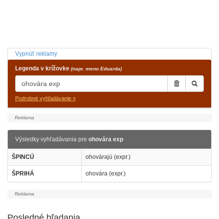
Vypnúť reklamy
Legenda v krížovke
(napr. meno Eduarda)
Podrobné vyhľadávanie »
Výsledky vyhľadávania pre
ohovára exp
ŠPINCÚ
ohovárajú (expr.)
ŠPRIHÁ
ohovára (expr.)
Posledné hľadania