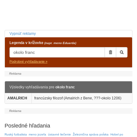
Vypnúť reklamy
Legenda v krížovke
(napr. meno Eduarda)
Podrobné vyhľadávanie »
Výsledky vyhľadávania pre
okolo franc
AMALRICH
francúzsky filozof (Amalrich z Bene, ???-okolo 1206)
Posledné hľadania
Ruský futbalista
meno jozefa
ústavné liečenie
Železnična správa poĺska
Hobel po