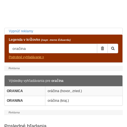
Vypnúť reklamy
Legenda v krížovke
(napr. meno Eduarda)
Podrobné vyhľadávanie »
Výsledky vyhľadávania pre
oračina
ORANICA
oráčina (hovor., zried.)
ORANINA
oráčina (kraj.)
Posledné hľadania