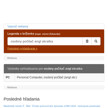
Vypnúť reklamy
Legenda v krížovke
(napr. meno Eduarda)
Podrobné vyhľadávanie »
Výsledky vyhľadávania pre
osobny počitač angl skratka
PC
Personal Computer, osobný počítač (angl.skr.)
Posledné hľadania
Maďarské mesto P
Zliať
čínska panovnícka dynastia 1368-1644
metropola jordanska