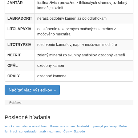
JANTÁR
fosílna živica prevažne z ihličnatých stromov, ozdobný
kameň, sukcinit
LABRADORIT
nerast, ozdobný kameň až polodrahokam
LITOLAPAXIA
odstránenie rozdrvených močových kameňov z
močového mechúra
LITOTRYPSIA
rozdrvenie kameňov, napr. v močovom mechúre
NEFRIT
zelený minerál zo skupiny amfibilov, ozdobný kameň
OPÁL
ozdobný kameň
OPÁLY
ozdobné kamene
Načítať viac výsledkov »
Posledné hľadania
kvočka
rozdelenie účasti hostí
Kamenista sutina
Austrálsko
premyť po česky
Maliar
iluminacii
conquistador
arab muz meno
Černy
škaredé