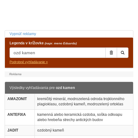
Vypnúť reklamy
Legenda v krížovke
(napr. meno Eduarda)
Podrobné vyhľadávanie »
Výsledky vyhľadávania pre
ozd kamen
AMAZONIT
kremičitý minerál, modrozelená odroda trojklonného
plagioklasu, ozdobný kameň, modrozelený ortoklas
ANTEFIXA
kamenná alebo keramická ozdoba, soška odkvapu
alebo hrebeňa strechy antických budov
JADIT
ozdobný kameň