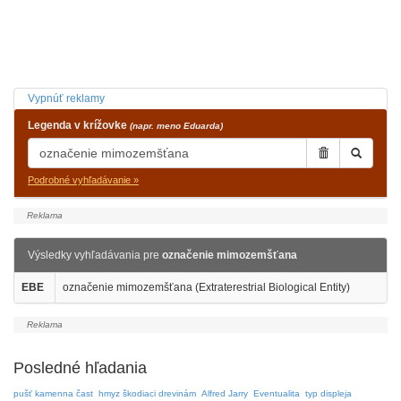
Vypnúť reklamy
Legenda v krížovke
(napr. meno Eduarda)
Podrobné vyhľadávanie »
Výsledky vyhľadávania pre
označenie mimozemšťana
EBE
označenie mimozemšťana (Extraterestrial Biological Entity)
Posledné hľadania
pušť kamenna čast
hmyz škodiaci drevinám
Alfred Jarry
Eventualita
typ displeja