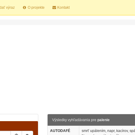
dať výraz
O projekte
Kontakt
Výsledky vyhľadávania pre
palenie
AUTODAFÉ
smrť upálením, napr, kacírov, spá