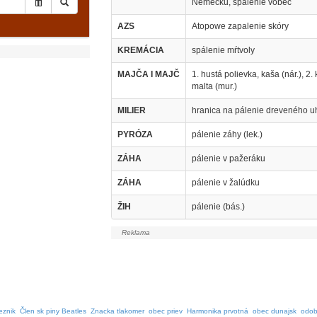
Nemecku, spálenie vôbec
AZS
Atopowe zapalenie skóry
KREMÁCIA
spálenie mŕtvoly
MAJČA I MAJČ
1. hustá polievka, kaša (nár.), 2.
malta (mur.)
MILIER
hranica na pálenie dreveného uh
PYRÓZA
pálenie záhy (lek.)
ZÁHA
pálenie v pažeráku
ZÁHA
pálenie v žalúdku
ŽIH
pálenie (bás.)
eznik
Člen sk piny Beatles
Znacka tlakomer
obec priev
Harmonika prvotná
obec dunajsk
odob