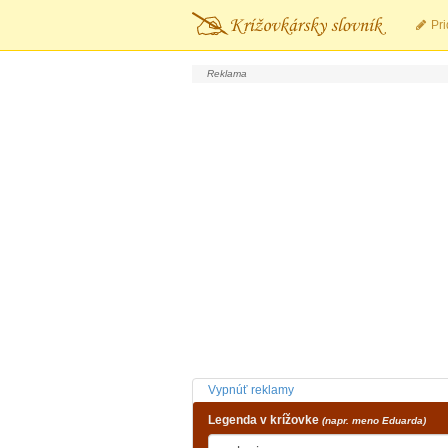
Pri
Vypnúť reklamy
Legenda v krížovke
(napr. meno Eduarda)