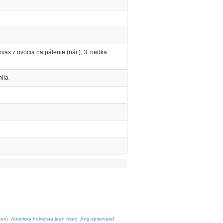
 kvas z ovocia na pálenie (nár.), 3. riedka
lia
erú
Americky hokejista jean marc
Ang spisovateľ