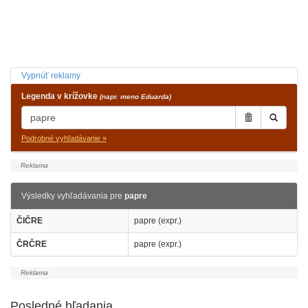
Vypnúť reklamy
Legenda v krížovke
(napr. meno Eduarda)
Podrobné vyhľadávanie »
Výsledky vyhľadávania pre
papre
ČIČRE
papre (expr.)
ČRČRE
papre (expr.)
Posledné hľadania