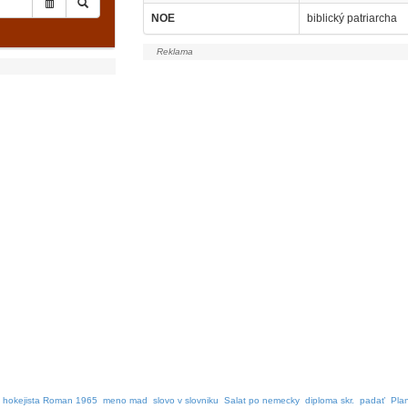
NOE
biblický patriarcha
 hokejista Roman 1965
meno mad
slovo v slovniku
Salat po nemecky
diploma skr.
padať
Plan