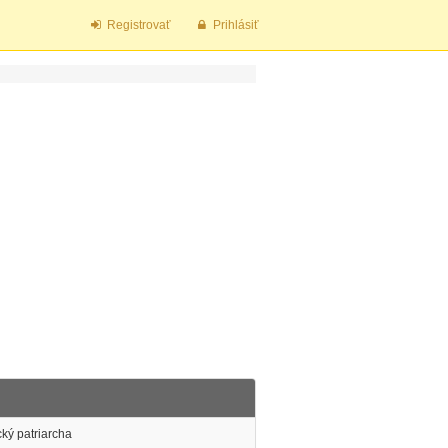
Registrovať
Prihlásiť
ický patriarcha