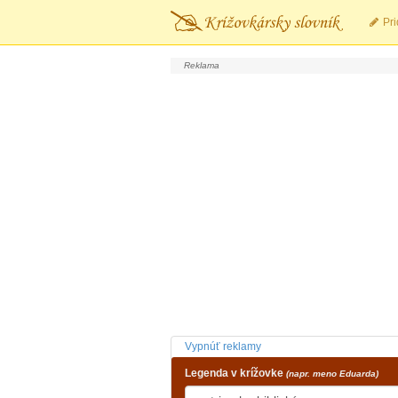
Pri
Vypnúť reklamy
Legenda v krížovke
(napr. meno Eduarda)