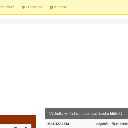
dať výraz
O projekte
Kontakt
Výsledky vyhľadávania pre
patriarcha biblický
MATUZALEM
najdlhšie žijúci bibl