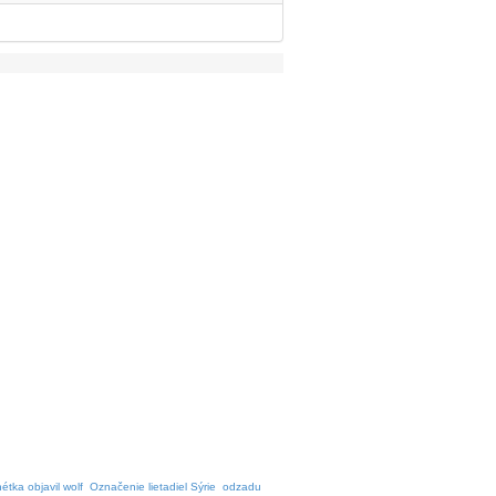
étka objavil wolf
Označenie lietadiel Sýrie
odzadu