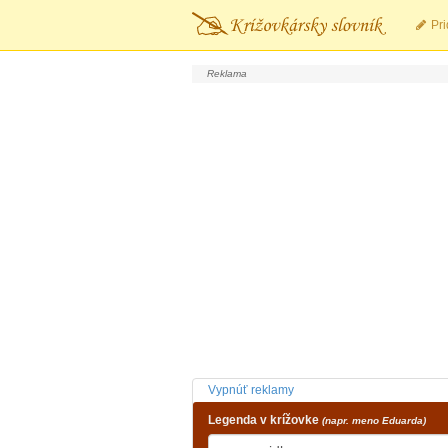
Pri
Vypnúť reklamy
Legenda v krížovke
(napr. meno Eduarda)