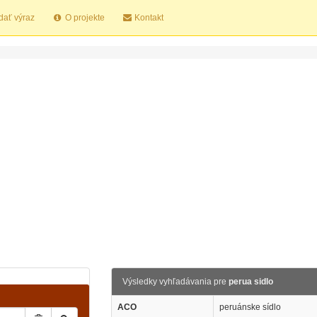
dať výraz
O projekte
Kontakt
Výsledky vyhľadávania pre
perua sidlo
ACO
peruánske sídlo