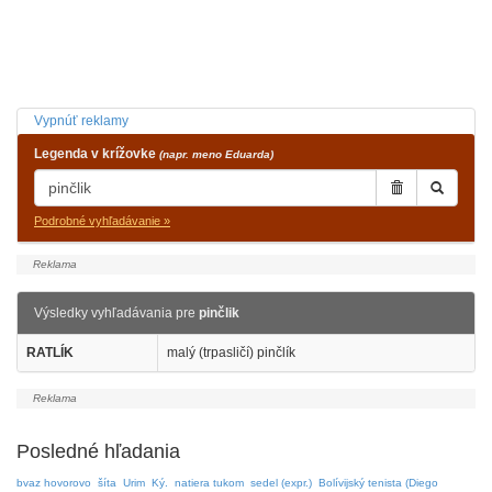
Vypnúť reklamy
Legenda v krížovke
(napr. meno Eduarda)
Podrobné vyhľadávanie »
Výsledky vyhľadávania pre
pinčlik
RATLÍK
malý (trpasličí) pinčlík
Posledné hľadania
bvaz hovorovo
šíta
Urim
Ký.
natiera tukom
sedel (expr.)
Bolívijský tenista (Diego