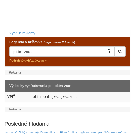
Vypnúť reklamy
Legenda v krížovke
(napr. meno Eduarda)
Podrobné vyhľadávanie »
Výsledky vyhľadávania pre
pitím vsat
VPIŤ
pitím pohltiť, vsať, vsiaknuť
Posledné hľadania
eso tv
Košický cestovný
Perecnik zas
Hlavná ulica anglicky
idem po
Niť namotaná do