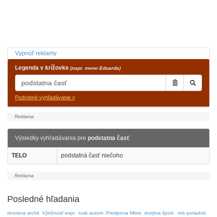
Vypnúť reklamy
Legenda v krížovke
(napr. meno Eduarda)
Podrobné vyhľadávanie »
Výsledky vyhľadávania pre
podstatna časť
TELO
podstatná časť niečoho
Posledné hľadania
dvorana archit
Výtržnosť expr.
rusk autom
Predpona Mimo
dvojhra šport.
rob poriadok