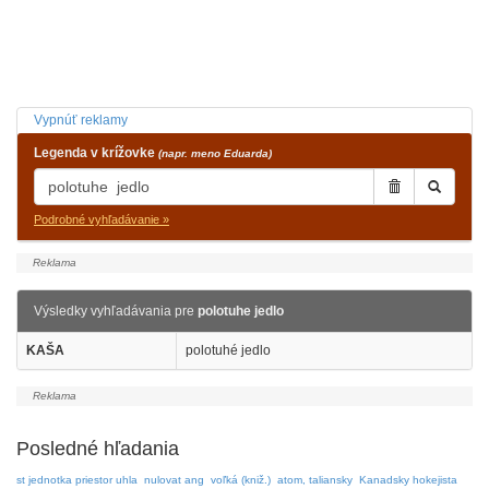
Vypnúť reklamy
Legenda v krížovke
(napr. meno Eduarda)
Podrobné vyhľadávanie »
Výsledky vyhľadávania pre
polotuhe jedlo
KAŠA
polotuhé jedlo
Posledné hľadania
st jednotka priestor uhla
nulovat ang
voľká (kniž.)
atom, taliansky
Kanadsky hokejista