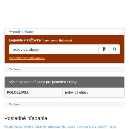
Vypnúť reklamy
Legenda v krížovke
(napr. meno Eduarda)
Podrobné vyhľadávanie »
Výsledky vyhľadávania pre
polovica elipsy
POLOELIPSA
polovica elipsy
Posledné hľadania
Hlavné mesto Maroka
Taliansky spisovateľ francesco
americky stat z
cirkevní
todo