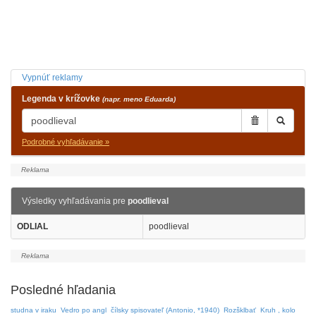
Vypnúť reklamy
Legenda v krížovke
(napr. meno Eduarda)
Podrobné vyhľadávanie »
Výsledky vyhľadávania pre
poodlieval
ODLIAL
poodlieval
Posledné hľadania
studna v iraku
Vedro po angl
čílsky spisovateľ (Antonio, *1940)
Rozšklbať
Kruh , kolo