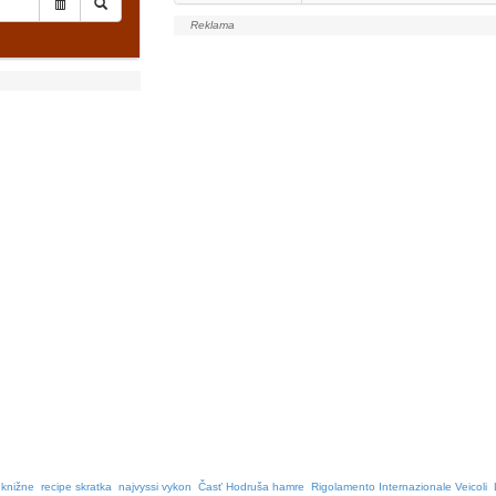
 knižne
recipe skratka
najvyssi vykon
Časť Hodruša hamre
Rigolamento Internazionale Veicoli