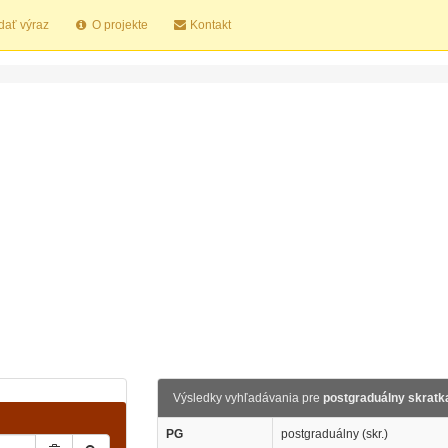
dať výraz
O projekte
Kontakt
Výsledky vyhľadávania pre
postgraduálny skratk
PG
postgraduálny (skr.)