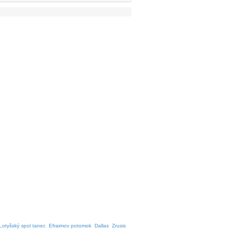
Lotyšský spol tanec
Efraimov potomok
Dallas
Zrusis