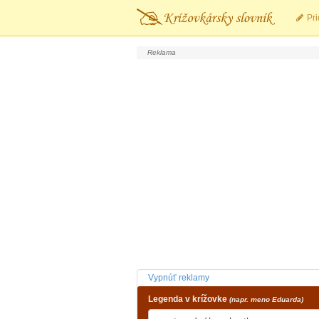
Pri
Vypnúť reklamy
Legenda v krížovke
(napr. meno Eduarda)