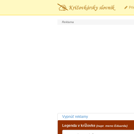
Pri
Vypnúť reklamy
Legenda v krížovke
(napr. meno Eduarda)