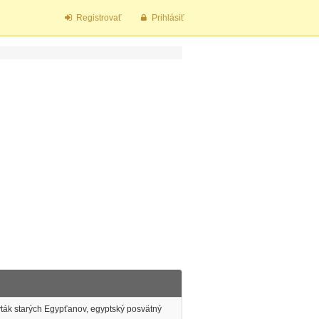
Registrovať
Prihlásiť
vták starých Egypťanov, egyptský posvätný