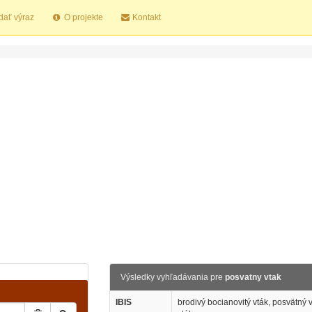
dať výraz
O projekte
Kontakt
Výsledky vyhľadávania pre
posvatny vtak
IBIS
brodivý bocianovitý vták, posvätný 