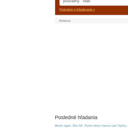
Podrobné vyhľadávanie »
Posledné hľadania
Mesto nigeri
člen SA
Potok okres Vranov nad Topľou