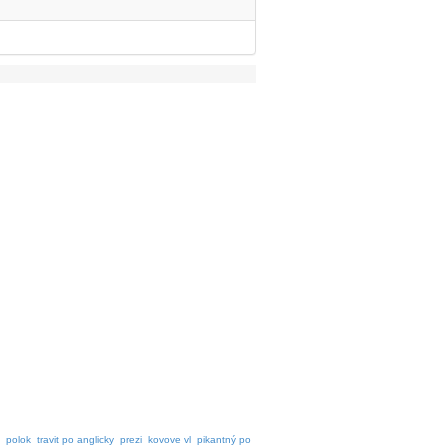
polok
travit po anglicky
prezi
kovove vl
pikantný po