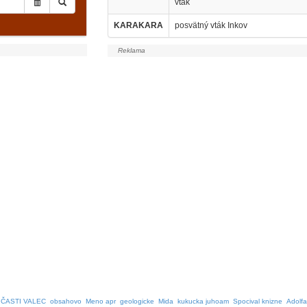
vták
KARAKARA
posvätný vták Inkov
ČASTI VALEC
obsahovo
Meno apr
geologicke
Mida
kukucka juhoam
Spocival knizne
Adolfa