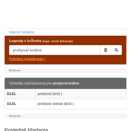
Vypnúť reklamy
Legenda v krížovke
(napr. meno Eduarda)
Podrobné vyhľadávanie »
Výsledky vyhľadávania pre
prebyval knižne
DLEL
prebýval (kniž.)
DLEL
prebýval niekde (kniž.)
Posledné hľadania