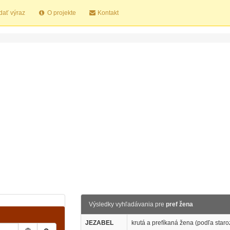
dať výraz
O projekte
Kontakt
Výsledky vyhľadávania pre
pref žena
JEZABEL
krutá a prefíkaná žena (podľa star