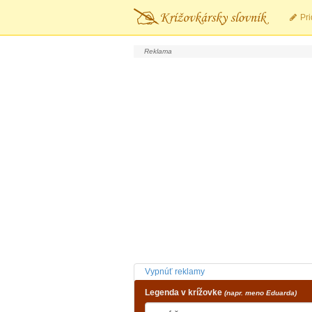
Pri
Vypnúť reklamy
Legenda v krížovke
(napr. meno Eduarda)