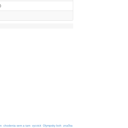
)
vn
chodenia sem a tam
vycvicit
Olympsky boh
značka