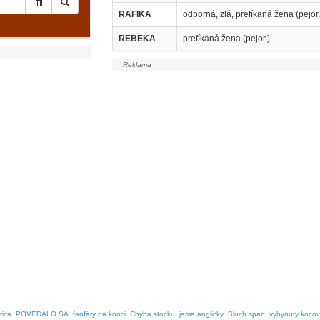
RAFIKA
odporná, zlá, prefíkaná žena (pejor.
REBEKA
prefíkaná žena (pejor.)
rica
POVEDALO SA
fanfáry na konci
Chýba stocku
jama anglicky
Sluch span
vyhynuty koco