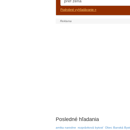
Podrobné vyhľadávanie »
Posledné hľadania
arnika narodne
rozprávková bytosť
Obec Banská Byst