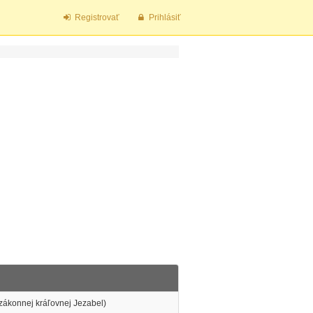
Registrovať
Prihlásiť
ozákonnej kráľovnej Jezabel)