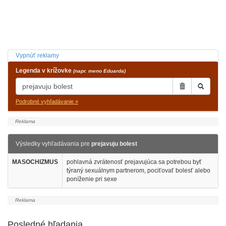
Vypnúť reklamy
Legenda v krížovke
(napr. meno Eduarda)
Podrobné vyhľadávanie »
Výsledky vyhľadávania pre
prejavuju bolest
MASOCHIZMUS
pohlavná zvrátenosť prejavujúca sa potrebou byť
týraný sexuálnym partnerom, pociťovať bolesť alebo
poníženie pri sexe
Posledné hľadania