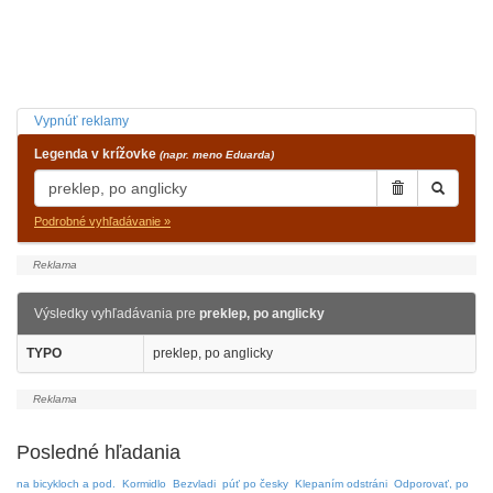
Vypnúť reklamy
Legenda v krížovke
(napr. meno Eduarda)
Podrobné vyhľadávanie »
Výsledky vyhľadávania pre
preklep, po anglicky
TYPO
preklep, po anglicky
Posledné hľadania
na bicykloch a pod.
Kormidlo
Bezvladi
púť po česky
Klepaním odstráni
Odporovať, po