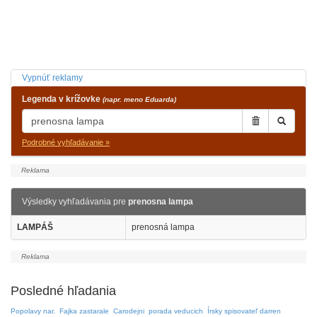
Vypnúť reklamy
Legenda v krížovke
(napr. meno Eduarda)
Podrobné vyhľadávanie »
Výsledky vyhľadávania pre
prenosna lampa
LAMPÁŠ
prenosná lampa
Posledné hľadania
Popolavy nar.
Fajka zastarale
Carodejni
porada veducich
Írsky spisovateľ darren