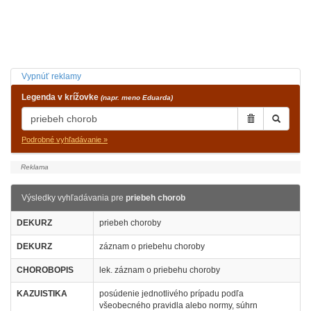
Vypnúť reklamy
Legenda v krížovke
(napr. meno Eduarda)
Podrobné vyhľadávanie »
Výsledky vyhľadávania pre
priebeh chorob
DEKURZ
priebeh choroby
DEKURZ
záznam o priebehu choroby
CHOROBOPIS
lek. záznam o priebehu choroby
KAZUISTIKA
posúdenie jednotlivého prípadu podľa
všeobecného pravidla alebo normy, súhrn