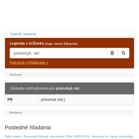
Vypnúť reklamy
Legenda v krížovke
(napr. meno Eduarda)
Podrobné vyhľadávanie »
Výsledky vyhľadávania pre
priesmyk skr
PR
priesmyk (skr.)
Posledné hľadania
Bitka (expr.)
Slovenský filmový scenárista (Tibor 1933-2001
Stromový m
Novo zelandsky